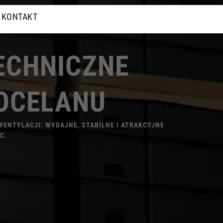
KONTAKT
ECHNICZNE
OCELANU
WENTYLACJI: WYDAJNE, STABILNE I ATRAKCYJNE
C.