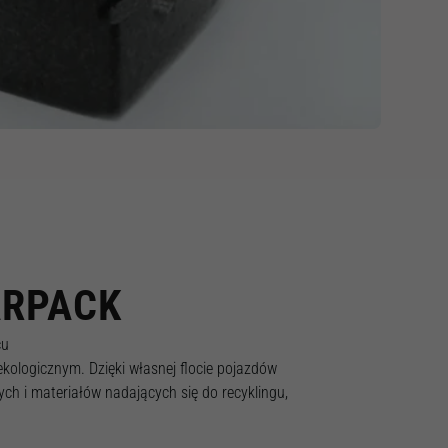
ARPACK
cu
ologicznym. Dzięki własnej flocie pojazdów
h i materiałów nadających się do recyklingu,
.