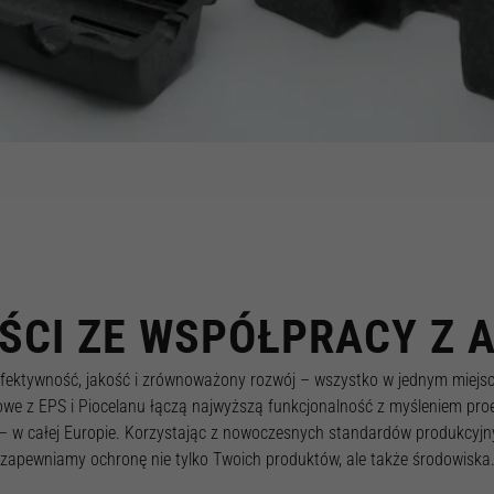
strony
internetowej,
na podstawie
tego, jak
strona jest
używana.
Doświadczenie
Aby nasza
strona
internetowa
działała jak
najlepiej
podczas twojego
ŚCI ZE WSPÓŁPRACY Z 
przejścia na nią.
Jeśli odrzucisz
te pliki cookie,
fektywność, jakość i zrównoważony rozwój – wszystko w jednym miejs
niektóre funkcje
e z EPS i Piocelanu łączą najwyższą funkcjonalność z myśleniem proek
znikną ze strony
 w całej Europie. Korzystając z nowoczesnych standardów produkcyjnyc
internetowej.
zapewniamy ochronę nie tylko Twoich produktów, ale także środowiska