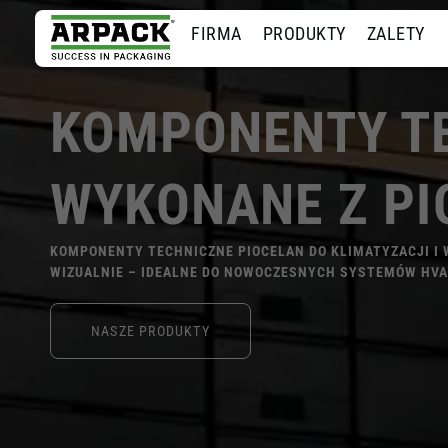
FIRMA
PRODUKTY
ZALETY
KOMPONENTY T
WYKONANE Z PI
KOMPONENTY TECHNICZNE PIOCELAN DO KLIMATYZACJI I 
WIZUALNIE – IDEALNE DO NOWOCZESNYCH SYSTEMÓW HVA
NASZE PRODUKTY