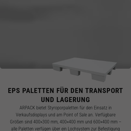
Diese
Cookies
sind nicht
optional.
Sie werden
benötigt,
damit die
Website
funktioniert.
Statistik
Mit diesen
Cookies
können wir die
Funktionsweise
und Struktur
EPS PALETTEN FÜR DEN TRANSPORT
der Website
auf Basis der
UND LAGERUNG
Nutzung
verbessern.
ARPACK bietet Styroporpaletten für den Einsatz in
Verkaufsdisplays und am Point of Sale an. Verfügbare
Größen sind 400×300 mm, 400×400 mm und 600×400 mm –
Erfahrung
Damit unsere
alle Paletten verfügen über ein Lochsystem zur Befestigung