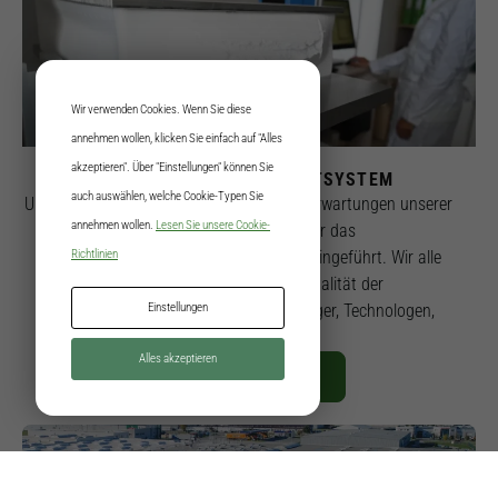
Wir verwenden Cookies. Wenn Sie diese
annehmen wollen, klicken Sie einfach auf "Alles
ISO 9001
akzeptieren". Über "Einstellungen" können Sie
QUALITÄTSMANAGEMENTSYSTEM
auch auswählen, welche Cookie-Typen Sie
Um die Bedürfnisse, Anforderungen und Erwartungen unserer
annehmen wollen.
Lesen Sie unsere Cookie-
Kunden zu erfüllen, haben wir das
Qualitätsmanagementsystem ISO 9001 eingeführt. Wir alle
Richtlinien
sind an der Verbesserung der Qualität der
Verpackungsproduktion beteiligt: ​​Manager, Technologen,
Einstellungen
Designer, Techniker.
Alles akzeptieren
MEHR ERFAHREN